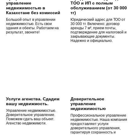
управление
ТОО и ИП с полным
недвижимостью в
обслуживанием (от 30 000
Казахстане без комиссий
тг)
Большой опыт в управлении
Юридический адрес для ТОО от
недвижимостью. Есть свои
30 000 тг. Включено: договор
здания и обекты. Работаем на
аренды 7 м², прием почты,
результат, звоните!
подтверждение для налоговой и
закрывающие документы.
Надежно и официально.
Услуги агенства. Сдадим
Доверительное
вашу недвижмость.
управление
недвижимостью
Управление недвижимостью.
Доверительное управление.
Профессиональное управление
Поможем сдать ваш объект.
недвижимостью. Наша компания
Агенство недвижимоти.
предоставляет услуги
доверительного управления,
гарантируя сохранность и