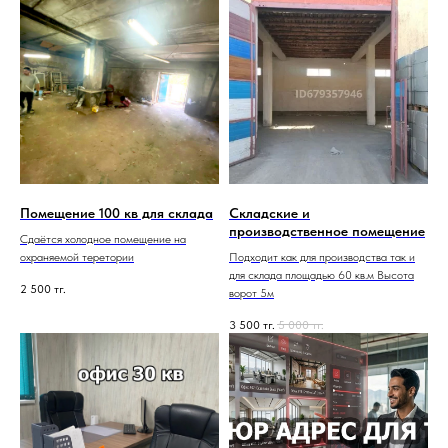
Помещение 100 кв для склада
Складские и
производственное помещение
Сдаётся холодное помещение на
охраняемой теретории
Подходит как для производства так и
для склада площадью 60 кв.м Высота
2 500
тг.
ворот 5м
3 500
тг.
5 000
тг.