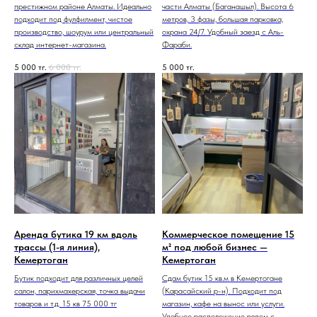
престижном районе Алматы. Идеально
части Алматы (Баганашыл). Высота 6
подходит под фулфилмент, чистое
метров, 3 фазы, большая парковка,
производство, шоурум или центральный
охрана 24/7. Удобный заезд с Аль-
склад интернет-магазина.
Фараби.
5 000
тг.
6 000
тг.
5 000
тг.
Аренда бутика 19 км вдоль
Коммерческое помещение 15
трассы (1-я линия),
м² под любой бизнес —
Кемертоган
Кемертоган
Бутик подходит для различных целей
Сдам бутик 15 кв.м в Кемертогане
салон, парихмахерская, точка выдачи
(Карасайский р-н). Подходит под
товаров и т.д. 15 кв 75 000 тг
магазин, кафе на вынос или услуги.
Удобное расположение рядом с