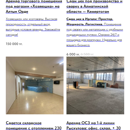
Аренда торгового помещения
Сдам цех под производство и
под магазин «Хозяюшка» на
сварку в Алматинской
Алтын Орде
области — Кемертоган
Хозяюшка» или хозтовары. Высокая
Сдам цех в Иргели: Простор.
проходимость, отдельный вход,
Мощность. Логистика.
Помещение
выгодные условия аренды. Заезжайте
под сварку или металлоцех с удобными
сегодня!
подъездными путями. Охрана 24/7 и
площадка для разгрузки. Идеально для
150 000
тг.
вашего бизнеса.
6 000
тг.
6 500
тг.
Сдается складское
Аренда ОСЗ на 1-й линии
помещение с отоплением 230
Рыскулова: офис, склад, + 30