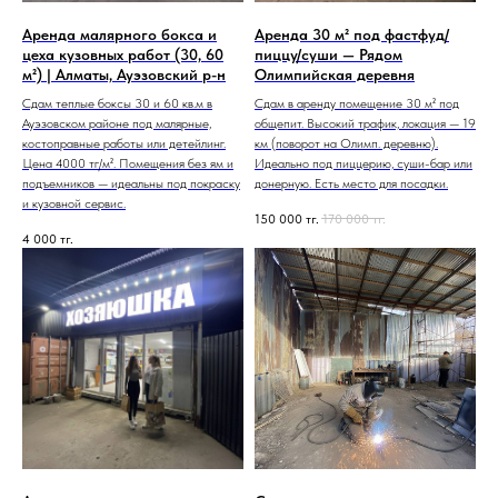
Аренда малярного бокса и
Аренда 30 м² под фастфуд/
цеха кузовных работ (30, 60
пиццу/суши — Рядом
м²) | Алматы, Ауэзовский р-н
Олимпийская деревня
Сдам теплые боксы 30 и 60 кв.м в
Сдам в аренду помещение 30 м² под
Ауэзовском районе под малярные,
общепит. Высокий трафик, локация — 19
костоправные работы или детейлинг.
км (поворот на Олимп. деревню).
Цена 4000 тг/м². Помещения без ям и
Идеально под пиццерию, суши-бар или
подъемников — идеальны под покраску
донерную. Есть место для посадки.
и кузовной сервис.
150 000
тг.
170 000
тг.
4 000
тг.