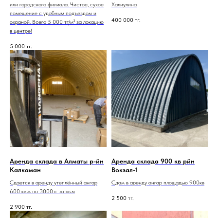
или городского филиала. Чистое, сухое
Халиулина
помещение с удобным подъездом и
400 000
тг.
охраной. Всего 5 000 тг/м² за локацию
в центре!
5 000
тг.
Аренда склада в Алматы р-йн
Аренда склада 900 кв рйн
Калкаман
Вокзал-1
Сдается в аренду утеплённый ангар
Сдам в аренду ангар площадью 900кв
600 кв.м по 3000тг за кв.м
2 500
тг.
2 900
тг.