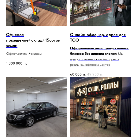
Офисное
Онлайн офис, юр. адрес для
помещение+склад+15соток
ТОО
земли
Официальная регистрация вашего
Офис+домики+склады
бизнеса без лишних хлопот.
Мы
предоставляем «живой» адрес в
1 300 000
тг.
реальном офисном центре
60 000
тг.
49 900
тг.