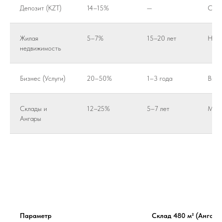
Депозит (KZT)
14–15%
—
Сре
Жилая
5–7%
15–20 лет
Низк
недвижимость
Бизнес (Услуги)
20–50%
1–3 года
Высо
Склады и
12–25%
5–7 лет
Мин
Ангары
Параметр
Склад 480 м² (Ангар)