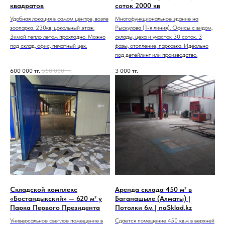
квадратов
соток 2000 кв
Удобная локация в самом центре, возле
Многофункциональное здание на
зоопарка. 230кв, цокольный этаж.
Рыскулова (1-я линия). Офисы с видом,
Зимой тепло летом прохладно. Можно
склады, цеха и участок 30 соток. 3
под склад, офис, печатный цех.
фазы, отопление, парковка. Идеально
под детейлинг или производство.
600 000
тг.
550 000
тг.
3 000
тг.
Складской комплекс
Аренда склада 450 м² в
«Бостандыкский» — 620 м² у
Баганашыле (Алматы) |
Парка Первого Президента
Потолки 6м | naSklad.kz
Универсальное светлое помещение в
Сдается помещение 450 кв.м в верхней