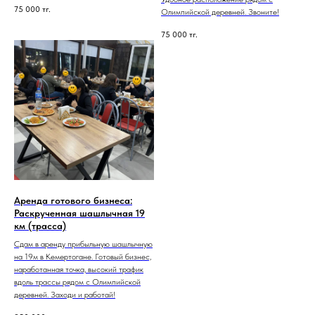
75 000
тг.
Олимпийской деревней. Звоните!
75 000
тг.
Аренда готового бизнеса:
Раскрученная шашлычная 19
км (трасса)
Сдам в аренду прибыльную шашлычную
на 19м в Кемертогане. Готовый бизнес,
наработанная точка, высокий трафик
вдоль трассы рядом с Олимпийской
деревней. Заходи и работай!