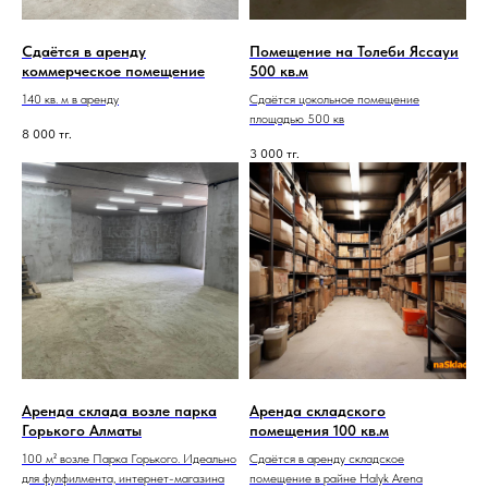
Сдаётся в аренду
Помещение на Толеби Яссауи
коммерческое помещение
500 кв.м
140 кв. м в аренду
Сдаётся цокольное помещение
площадью 500 кв
8 000
тг.
3 000
тг.
Аренда склада возле парка
Аренда складского
Горького Алматы
помещения 100 кв.м
100 м² возле Парка Горького. Идеально
Сдаётся в аренду складское
для фулфилмента, интернет-магазина
помещение в райне Halyk Arena