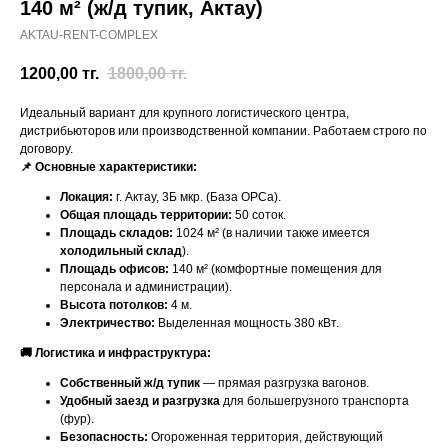
140 м² (ж/д тупик, Актау)
AKTAU-RENT-COMPLEX
1200,00
тг.
1800,00
тг.
Идеальный вариант для крупного логистического центра,
дистрибьюторов или производственной компании. Работаем строго по
договору.
📌 Основные характеристики:
Локация:
г. Актау, 3Б мкр. (База ОРСа).
Общая площадь территории:
50 соток.
Площадь складов:
1024 м² (в наличии также имеется
холодильный склад
).
Площадь офисов:
140 м² (комфортные помещения для
персонала и администрации).
Высота потолков:
4 м.
Электричество:
Выделенная мощность 380 кВт.
🚚 Логистика и инфраструктура:
Собственный ж/д тупик
— прямая разгрузка вагонов.
Удобный заезд и разгрузка
для большегрузного транспорта
(фур).
Безопасность:
Огороженная территория, действующий