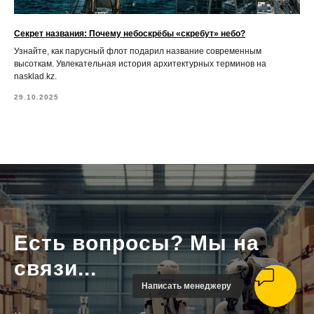
Секрет названия: Почему небоскрёбы «скребут» небо?
Узнайте, как парусный флот подарил название современным
высоткам. Увлекательная история архитектурных терминов на
nasklad.kz.
29.10.2025
Есть вопросы? Мы на
связи...
Написать менеджеру